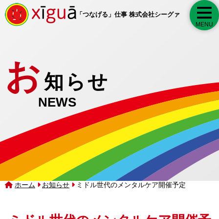
togg
「つなげる」仕事 株式会社シーグァ
MENU
お
知らせ
NEWS
ホーム
お知らせ
ミドル世代のメンタルケア開催予定